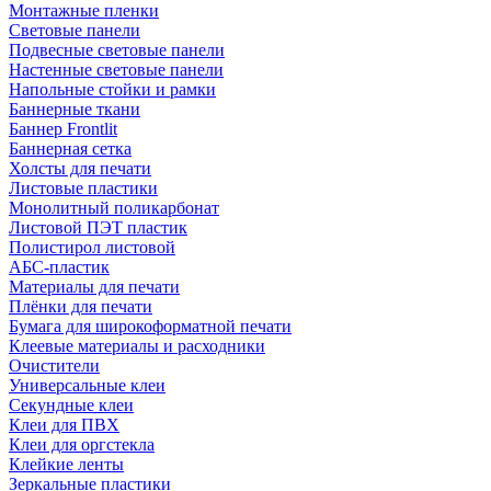
Монтажные пленки
Световые панели
Подвесные световые панели
Настенные световые панели
Напольные стойки и рамки
Баннерные ткани
Баннер Frontlit
Баннерная сетка
Холсты для печати
Листовые пластики
Монолитный поликарбонат
Листовой ПЭТ пластик
Полистирол листовой
АБС-пластик
Материалы для печати
Плёнки для печати
Бумага для широкоформатной печати
Клеевые материалы и расходники
Очистители
Универсальные клеи
Секундные клеи
Клеи для ПВХ
Клеи для оргстекла
Клейкие ленты
Зеркальные пластики