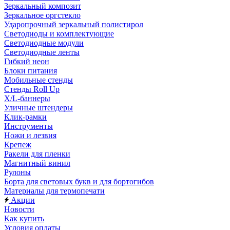
Зеркальный композит
Зеркальное оргстекло
Ударопрочный зеркальный полистирол
Светодиоды и комплектующие
Светодиодные модули
Светодиодные ленты
Гибкий неон
Блоки питания
Мобильные стенды
Стенды Roll Up
X/L-баннеры
Уличные штендеры
Клик-рамки
Инструменты
Ножи и лезвия
Крепеж
Ракели для пленки
Магнитный винил
Рулоны
Борта для световых букв и для бортогибов
Материалы для термопечати
Акции
Новости
Как купить
Условия оплаты