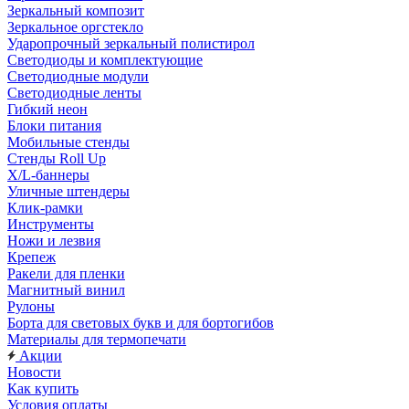
Зеркальный композит
Зеркальное оргстекло
Ударопрочный зеркальный полистирол
Светодиоды и комплектующие
Светодиодные модули
Светодиодные ленты
Гибкий неон
Блоки питания
Мобильные стенды
Стенды Roll Up
X/L-баннеры
Уличные штендеры
Клик-рамки
Инструменты
Ножи и лезвия
Крепеж
Ракели для пленки
Магнитный винил
Рулоны
Борта для световых букв и для бортогибов
Материалы для термопечати
Акции
Новости
Как купить
Условия оплаты