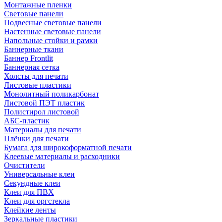
Монтажные пленки
Световые панели
Подвесные световые панели
Настенные световые панели
Напольные стойки и рамки
Баннерные ткани
Баннер Frontlit
Баннерная сетка
Холсты для печати
Листовые пластики
Монолитный поликарбонат
Листовой ПЭТ пластик
Полистирол листовой
АБС-пластик
Материалы для печати
Плёнки для печати
Бумага для широкоформатной печати
Клеевые материалы и расходники
Очистители
Универсальные клеи
Секундные клеи
Клеи для ПВХ
Клеи для оргстекла
Клейкие ленты
Зеркальные пластики