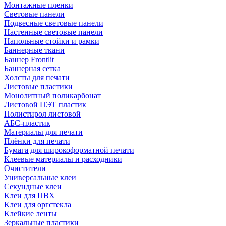
Монтажные пленки
Световые панели
Подвесные световые панели
Настенные световые панели
Напольные стойки и рамки
Баннерные ткани
Баннер Frontlit
Баннерная сетка
Холсты для печати
Листовые пластики
Монолитный поликарбонат
Листовой ПЭТ пластик
Полистирол листовой
АБС-пластик
Материалы для печати
Плёнки для печати
Бумага для широкоформатной печати
Клеевые материалы и расходники
Очистители
Универсальные клеи
Секундные клеи
Клеи для ПВХ
Клеи для оргстекла
Клейкие ленты
Зеркальные пластики