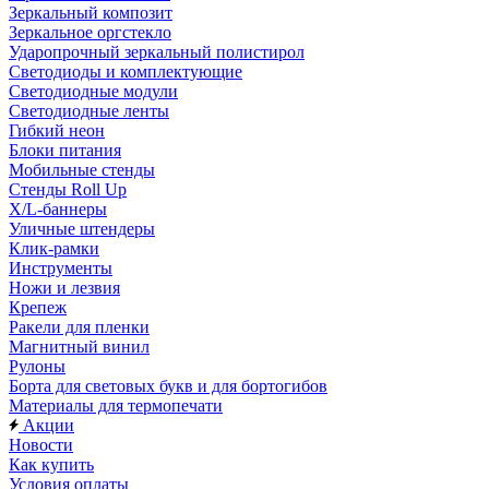
Зеркальный композит
Зеркальное оргстекло
Ударопрочный зеркальный полистирол
Светодиоды и комплектующие
Светодиодные модули
Светодиодные ленты
Гибкий неон
Блоки питания
Мобильные стенды
Стенды Roll Up
X/L-баннеры
Уличные штендеры
Клик-рамки
Инструменты
Ножи и лезвия
Крепеж
Ракели для пленки
Магнитный винил
Рулоны
Борта для световых букв и для бортогибов
Материалы для термопечати
Акции
Новости
Как купить
Условия оплаты